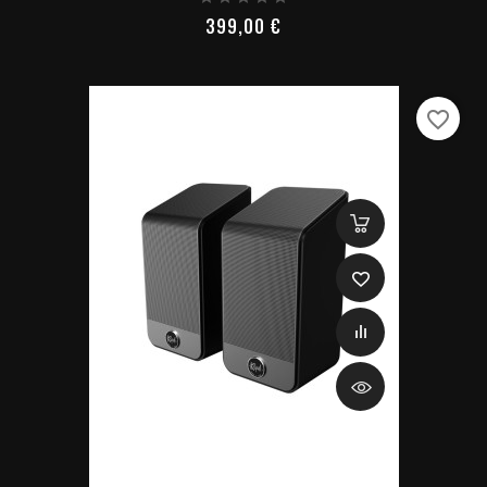
Prix
399,00 €
favorite_border