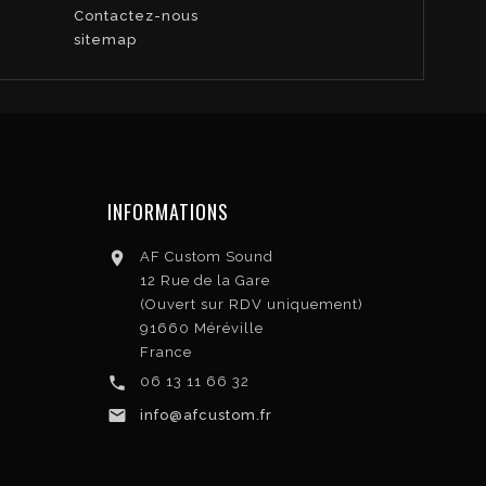
Contactez-nous
sitemap
INFORMATIONS

AF Custom Sound
12 Rue de la Gare
(Ouvert sur RDV uniquement)
91660 Méréville
France

06 13 11 66 32

info@afcustom.fr