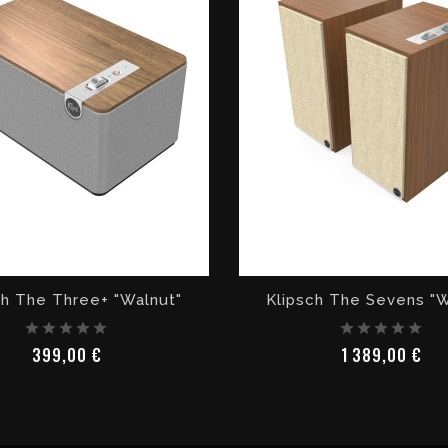
ch The Three+ "Walnut"
Klipsch The Sevens "W
Prix
Pri
399,00 €
1 389,00 €