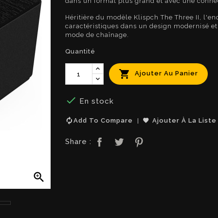
dans un format plus grand et avec une conne
Héritière du modèle Klispch The Three II, l'e
caractéristiques dans un design modernisé et
mode de chaînage.
Quantité

Ajouter Au Panier

En stock
Add To Compare
Ajouter À La Liste
Share :
