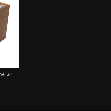
alnut"
x