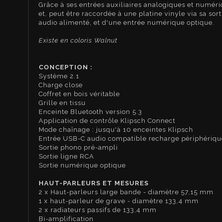
Grâce à ses entrées auxiliaires analogiques et numéri
et, peut être raccordée à une platine vinyle via sa s
audio alimenté, et d'une entrée numérique optiqu
Existe en coloris Walnut
CONCEPTION :
Système 2.1
Charge close
Coffret en bois véritable
Grille en tissu
Enceinte Bluetooth version 5.3
Application de contrôle Klipsch Connect
Mode chaînage : jusqu'à 10 enceintes Klipsch
Entrée USB-C audio compatible recharge périphériqu
Sortie phono pré-ampli
Sortie ligne RCA
Sortie numérique optique
HAUT-PARLEURS ET MESURES
2 x Haut-parleurs large bande - diamètre 57,15 mm
1 x haut-parleur de grave - diamètre 133,4 mm
2 x radiateurs passifs de 133,4 mm
Bi-amplification