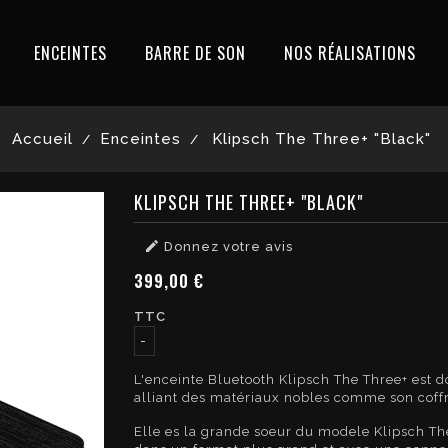
ENCEINTES
BARRE DE SON
NOS RÉALISATIONS
Accueil
Enceintes
Klipsch The Three+ "Black"
KLIPSCH THE THREE+ "BLACK"

Donnez votre avis
399,00 €
TTC
L'enceinte Bluetooth Klipsch The Three+ est d
alliant des matériaux nobles comme son coffrag
Elle es la grande soeur du modele Klipsch The