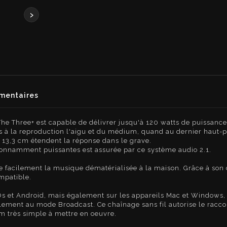
›
entaires
The Three+ est capable de délivrer jusqu'à 120 watts de puissance
 à la reproduction l'aigu et du médium, quand au dernier haut-pa
 13,3 cm étendent la réponse dans le grave.
étonnamment puissantes est assurée par ce système audio 2.1.
e facilement la musique dématérialisée à la maison. Grâce à son co
ompatible.
iOs et Android, mais également sur les appareils Mac et Windows,
ment au mode Broadcast. Ce chaînage sans fil autorise le racco
m très simple à mettre en oeuvre.