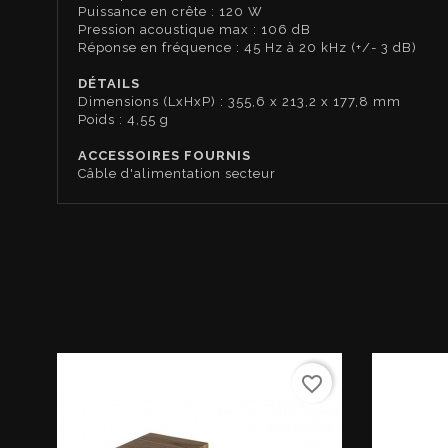
Puissance en crête : 120 W
Pression acoustique max : 106 dB
Réponse en fréquence : 45 Hz à 20 kHz (+/- 3 dB)
DÉTAILS
Dimensions (LxHxP) : 355,6 x 213,2 x 177,8 mm
Poids : 4,55 g
ACCESSOIRES FOURNIS
Câble d'alimentation secteur
favorite_border